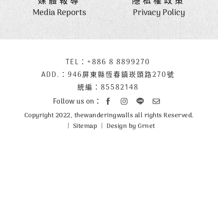
媒體報導
隱私權政策
Media Reports
Privacy Policy
下
TEL：
+886 8 8899270
聯
方
絡
ADD.：
946屏東縣恆春鎮崁頭路270號
公
資
統編：85582148
司
訊
Follow us on：
資
Copyright 2022, thewanderingwalls all rights Reserved.
訊
Sitemap
Design by Grnet