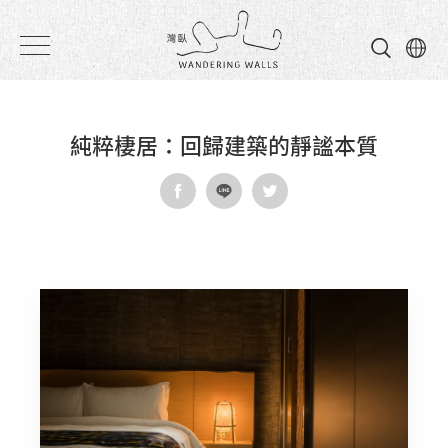
灣
臥
民
純粹棲居：回歸建築的靜謐本質
宿