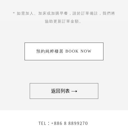
* 如需加人、加床或加購早餐，請於訂單備註，我們將
協助更新訂單金額。
預約純粹棲居 BOOK NOW
返回列表
下
TEL：
+886 8 8899270
聯